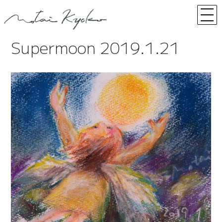
コ
ナ
ン
ビ
テ
ゲ
ン
ー
Supermoon 2019.1.21
ツ
シ
へ
ョ
ス
ン
キ
に
ッ
移
プ
動