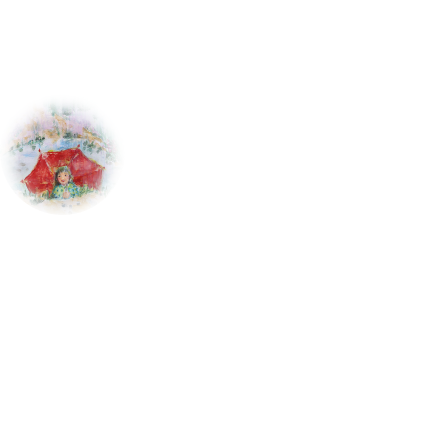
とへの期待を、
アートを通じて伝えられることが出来た
らストレスがあったとしても
心に豊かな側面が持てる
ようになれると思います。
今では、お客さんだったお母さんがスタッフに加わり母
と子から生まれたケーキが、
全国のお母さん・赤ちゃ
一人ひとりに違いがあるように、一人ひとりの表現があ
ん・アレルギーをお持ちの方にご愛顧いただいていま
り、
それを尊重し合える場所をつくりたい。
その想い
す。
から１９９６年にアートスクールを立ち上げました。
てんしのけーきの名前の由来は、やさしく包み込めるよ
教室に通う生徒さんと活動をしていく中で、
とても大
うなケーキを届けたいという願いと、
赤ちゃんからお
切にしていることは「その人らしさ。」
じいちゃんおばあちゃん、みんなが食べられるケーキを
彼ら彼女らが何故そのテーマを持ってきたのか
目指すなら、
誰でも読めて身近に感じていただけるよ
何故そこで迷っているのかを常にイメージをしながら対
うに、表記はすべて、ひらがなにしました。
話をして投げかけてみる。
ケーキを作る上での３つのこだわり
或いは、 本人があまり気づいていないであろう、何気
１、 安心で安全な、身体にやさしいケーキ
ない輝く技に感動し、活かせるように注意を払う。
心にも身体にも良いものを使用したやさしいケーキ。