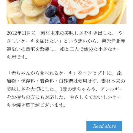
いいづな学園グリーン・ヒルズ中学校美術講師。
長野
市子育て支援「じゃん・けん・ぽん」アートプログラム
講師。
0歳からシニア、不登校、障がい者の方とのアー
トを通じての関わりが豊富。
2012年11月に「素材本来の美味しさを引き出した、
や
さしいケーキを届けたい」という想いから、善光寺北参
主宰者の願い 絵を描くというのは 「今そこにいるあな
道沿いの自宅を改装し、
娘と二人で始めた小さなケー
たをそのまま表現する」 ということです。
キ屋です。
いまの世の中は、情報が溢れ、自由でありながら「自分
「赤ちゃんから食べれるケーキ」をコンセプトに、
添
らしく生きる」
ということそのものが見えにくい時代
加物・保存料・着色料・白砂糖は使用せず、素材本来の
に感じます。
美味しさを大切にした、
1歳の赤ちゃんや、アレルギー
そもそも「自分らしく生きるとは何か」を考えすぎてい
をお持ちの方にも対応した、
やさしくておいしいケー
る世の中でもあるように感じます。
キや焼き菓子がございます。
自分らしさってなんだろう、と悩んだときに
自分の知らないことや学んだことを素直に楽しむ心や、
Read More
未開拓な場所に踏み出す勇気。未来の自分に出逢えるこ