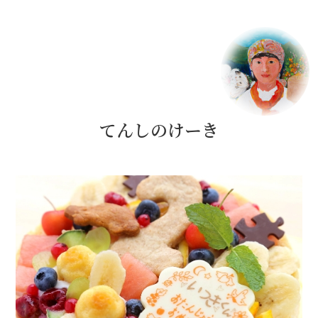
綺麗に描くことよりも、あなたらしいものを表現するこ
とを大切にしているため、
使う画材は決めずにその子が
チャレンジしたいものを優先させています。
鉛筆、透明水彩、アクリル、パステル、粘土、版画、立
体など、使用する画材や道具は様々です。
てんしのけーき
「よく見て描くこと」
「イメージを膨らませて表現すこと」
「自己で表現すること〈個を深めること〉」
「みんなと表現すること〈和を広げること〉」を基本の
方針としています。
カンガルーアートスクール主宰
母袋京子 プロフィール
アートスクール指導歴23年。