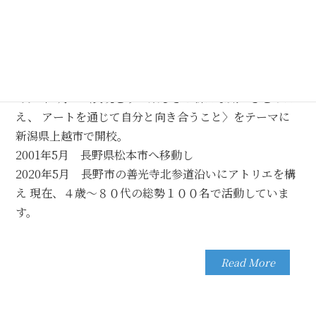
1996年4月に〈表現をする楽しさと新たな気づきをあた
え、
アートを通じて自分と向き合うこと〉をテーマに
新潟県上越市で開校。
2001年5月 長野県松本市へ移動し
2020年5月 長野市の善光寺北参道沿いにアトリエを構
え
現在、４歳〜８０代の総勢１００名で活動していま
す。
Read More